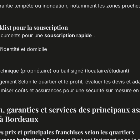
arantie tempête ou inondation, notamment les zones proche
klist pour la souscription
ocuments pour une
souscription rapide
:
d’identité et domicile
chnique (propriétaire) ou bail signé (locataire/étudiant)
ement Selon le quartier et le profil, évaluer les devis et ad
imiser coûts et assurances pour une sécurité sur mesure en
n, garanties et services des principaux a
 à Bordeaux
 prix et principales franchises selon les quartiers
surance habitation à Bordeaux
fluctuent fortement selon le q