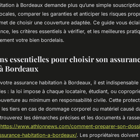
itation à Bordeaux demande plus qu’une simple souscripti
 locales, comparer les garanties et anticiper les risques prop
met de choisir une couverture adaptée. Ce guide vous éclair
ce, les critères essentiels à vérifier, et les meilleures prat
cement votre bien bordelais.
ns essentielles pour choisir son assuran
 à Bordeaux
votre assurance habitation à Bordeaux, il est indispensable 
les : la loi impose à chaque locataire, étudiant, ou copropri
ouverture au minimum en responsabilité civile. Cette protec
 les tiers en cas de dommage corporel ou matériel causé d
trouverez les démarches précises et les documents à rasse
:
https://www.athlonnews.com/comment-preparer-son-dossi
ssurance-habitation-a-bordeaux/
. Les propriétaires doiven