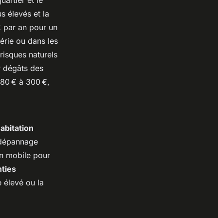
us élevés et la
€ par an pour un
érie ou dans les
risques naturels
r dégâts des
180 € à 300 €,
abitation
, dépannage
on mobile pour
nties
 élevé ou la