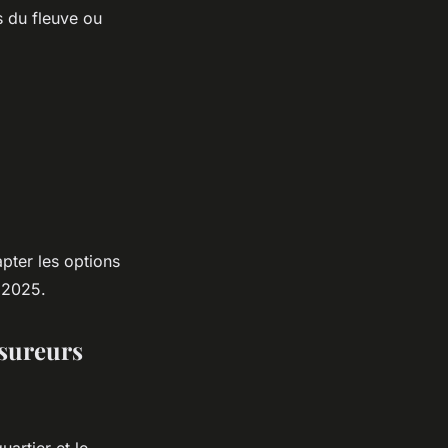
s du fleuve ou
apter les options
 2025.
ssureurs
uartier et le