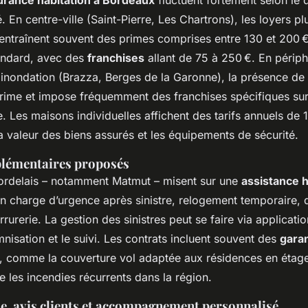
é. En centre-ville (Saint-Pierre, Les Chartrons), les loyers pl
 entraînent souvent des primes comprises entre 130 et 200 
andard, avec des
franchises
allant de 75 à 250 €. En périph
 inondation (Brazza, Berges de la Garonne), la présence de 
 prime et impose fréquemment des franchises spécifiques su
 Les maisons individuelles affichent des tarifs annuels de 
 valeur des biens assurés et les équipements de sécurité.
plémentaires proposés
ordelais – notamment Matmut – misent sur une
assistance h
en charge d’urgence après sinistre, relogement temporaire
rurerie. La gestion des sinistres peut se faire via applicati
mnisation et le suivi. Les contrats incluent souvent des
gara
, comme la couverture vol adaptée aux résidences en étage
e les incendies récurrents dans la région.
le, avis clients et accompagnement personnalisé