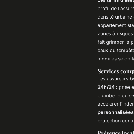
profil de l’assur
densité urbaine
appartement st
zones à risques
fait grimper la
eaux ou tempête.
modulés selon la
Services com
Les assureurs b
24h/24
: prise 
plomberie ou ser
accélérer l’inde
personnalisées
protection contr
Présence loca