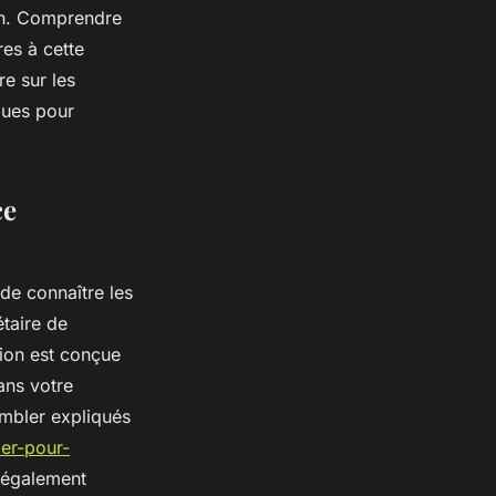
on. Comprendre
res à cette
e sur les
iques pour
ce
de connaître les
étaire de
tion est conçue
ans votre
mbler expliqués
er-pour-
t également