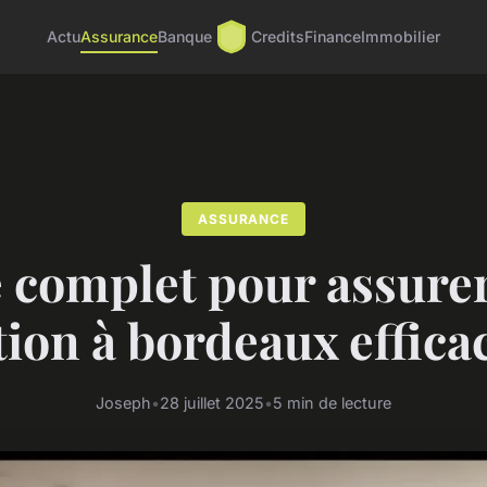
Actu
Assurance
Banque
Credits
Finance
Immobilier
ASSURANCE
 complet pour assurer
tion à bordeaux effic
Joseph
•
28 juillet 2025
•
5 min de lecture