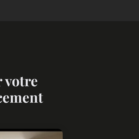
 votre
acement