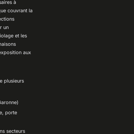
saires à
ue couvrant la
ections
r un
olage et les
maisons
 exposition aux
 plusieurs
 Garonne)
e, porte
ins secteurs