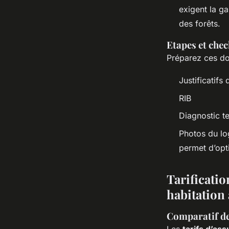
exigent la g
des forêts.
Etapes et chec
Préparez ces d
Justificatifs 
RIB
Diagnostic te
Photos du log
permet d’opt
Tarificatio
habitation
Comparatif des
Les
tarifs d’as