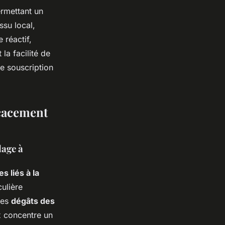
ermettant un
ssu local,
 réactif,
la facilité de
e souscription
icacement
lage à
es liés à la
culière
les
dégâts des
x concentre un